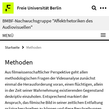
Springe
Service-
Freie Universität Berlin
direkt
Navigation
zu
BMBF-Nachwuchsgruppe "Affektrhetoriken des
Inhalt
Audiovisuellen"
MENÜ
Startseite
Methoden
Methoden
Aus filmwissenschaftlicher Perspektive geht allen
methodologischen Fragen der Videoanalyse zunächst
einmal die Herausforderung voran, einen flüchtigen, allein
in der Zeit seiner Wahrnehmung existierenden Gegenstand
deskriptiv einzuholen. Entsprechend markiert der
Anspruch, das filmische Bild in seiner zeitlichen Entfaltung
präzise beschreiben zu können und diese Beschreibungen