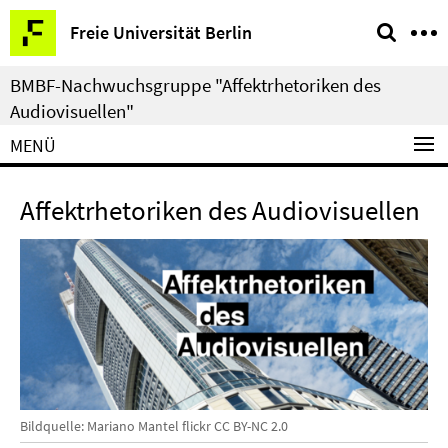
Springe
Service-
Freie Universität Berlin
direkt
Navigation
zu
BMBF-Nachwuchsgruppe "Affektrhetoriken des
Inhalt
Audiovisuellen"
MENÜ
Affektrhetoriken des Audiovisuellen
Bildquelle: Mariano Mantel flickr CC BY-NC 2.0