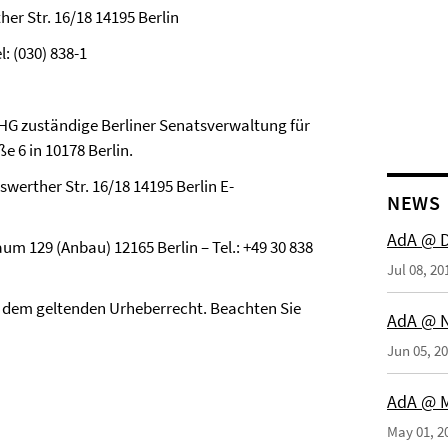
her Str. 16/18 14195 Berlin
l: (030) 838-1
lHG zuständige Berliner Senatsverwaltung für
 6 in 10178 Berlin.
werther Str. 16/18 14195 Berlin E-
NEWS
AdA @ 
m 129 (Anbau) 12165 Berlin – Tel.:
+49 30 838
Jul 08, 20
t dem geltenden Urheberrecht. Beachten Sie
AdA @ N
Jun 05, 2
AdA @ M
May 01, 2